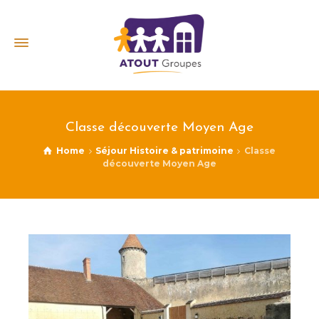
Classe découverte Moyen Age
Home
Séjour Histoire & patrimoine
Classe
découverte Moyen Age