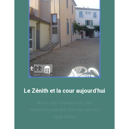
Le Zénith et la cour aujourd'hui
Nunc nec massa nec est
interdum suscipit. Donec vel orci
quis dolor