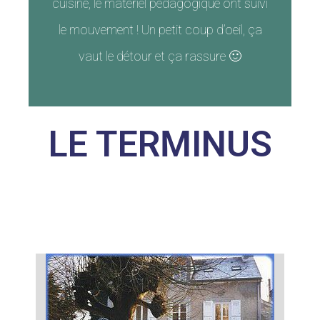
cuisine, le matériel pédagogique ont suivi
le mouvement ! Un petit coup d’oeil, ça
vaut le détour et ça rassure 🙂
LE TERMINUS